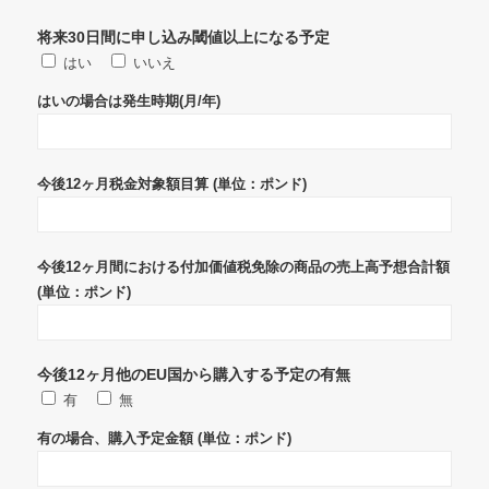
将来30日間に申し込み閾値以上になる予定
はい
いいえ
はいの場合は発生時期(月/年)
今後12ヶ月税金対象額目算 (単位：ポンド)
今後12ヶ月間における付加価値税免除の商品の売上高予想合計額
(単位：ポンド)
今後12ヶ月他のEU国から購入する予定の有無
有
無
有の場合、購入予定金額 (単位：ポンド)