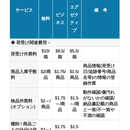
エグ
サービス
備 考
ビジ
ゼク
無料
ネス
ティ
ブ
◆ 荷受け関連費用－
$10/
$8.5/
$5.5/
荷受け作業料
箱
箱
箱
商品情報(荷受け
商品入庫手数
$2/商
$1.75/
$1.5/
日/追跡番号/商品
料
品
商品
商品
名等)の情報の登
録作業
動作確認/傷汚れ
$1.75
$1.5
がないかの確認/
検品作業料
$2～/
～/商
～/商
納品書記載の商品
(オプション)
商品
品
品
と一致/不一致や
不測の確認
棚卸 / 商品ご
$1.75
$1.5
との仕分け作
$2～/