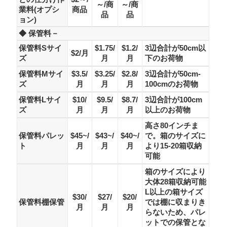
～/商
～/商
業料(オプシ
商品
品
品
ョン)
◆ 保管料－
保管料Sサイ
$1.75/
$1.2/
3辺合計が50cm以
$2/月
ズ
月
月
下のお荷物
保管料Mサイ
$3.5/
$3.25/
$2.8/
3辺合計が50cm-
ズ
月
月
月
100cmのお荷物
保管料Lサイ
$10/
$9.5/
$8.7/
3辺合計が100cm
ズ
月
月
月
以上のお荷物
高さ80インチま
保管料パレッ
$45~/
$43~/
$40~/
で。箱のサイズに
ト
月
月
月
より15-20箱収納
可能
箱のサイズにより
大体28箱収納可能
L以上の箱サイズ
$30/
$27/
$20/
保管料棚保管
では棚に収まりき
月
月
月
らないため、パレ
ットでの保管とな