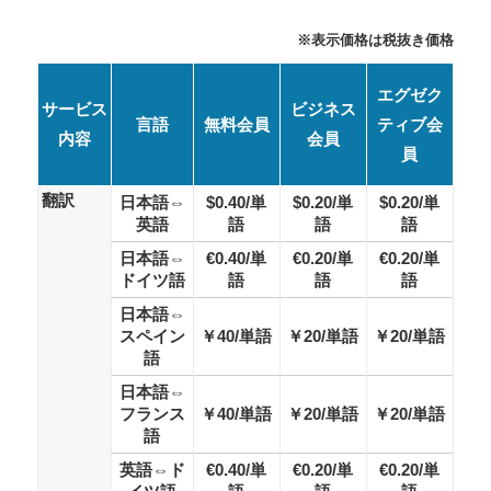
※表示価格は税抜き価格
エグゼク
サービス
ビジネス
言語
無料会員
ティブ会
内容
会員
員
翻訳
日本語⇔
$0.40/単
$0.20/単
$0.20/単
英語
語
語
語
日本語⇔
€0.40/単
€0.20/単
€0.20/単
ドイツ語
語
語
語
日本語⇔
スペイン
￥40/単語
￥20/単語
￥20/単語
語
日本語⇔
フランス
￥40/単語
￥20/単語
￥20/単語
語
英語⇔ド
€0.40/単
€0.20/単
€0.20/単