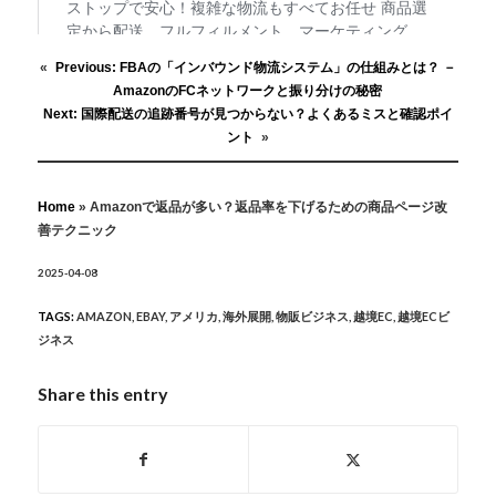
«
Previous:
FBAの「インバウンド物流システム」の仕組みとは？ －
AmazonのFCネットワークと振り分けの秘密
Next:
国際配送の追跡番号が見つからない？よくあるミスと確認ポイ
ント
»
Home
»
Amazonで返品が多い？返品率を下げるための商品ページ改
善テクニック
2025-04-08
TAGS:
AMAZON
,
EBAY
,
アメリカ
,
海外展開
,
物販ビジネス
,
越境EC
,
越境ECビ
ジネス
Share this entry