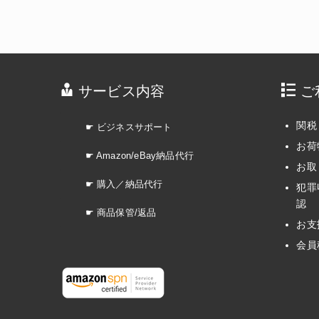
サービス内容
ご
関税
☛ ビジネスサポート
お荷
☛ Amazon/eBay納品代行
お取
☛ 購入／納品代行
犯罪
認
☛ 商品保管/返品
お支
会員