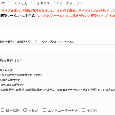
日本
アメリカ
イギリス
オーストラリア
トラリア倉庫のご利用は有料会員様のみ、また必ず事前にサービスへのお申込をし
当荷受サービスへのお申込
（こちらのフォーム） のご連絡がないと荷受いたしかね
問合せ番号） 複数記入可。「、」などで区切ってください。
問合せ番号）とは？
ら始まります
から始まる数字だけの番号です（22桁）
から始まる番号です
A」から始まる番号です
zonの追跡番号では弊社では荷物追跡ができません。Amazonセラーセントラルを管理されている方の
日本転送
再納品
エンドユーザー発送
その他