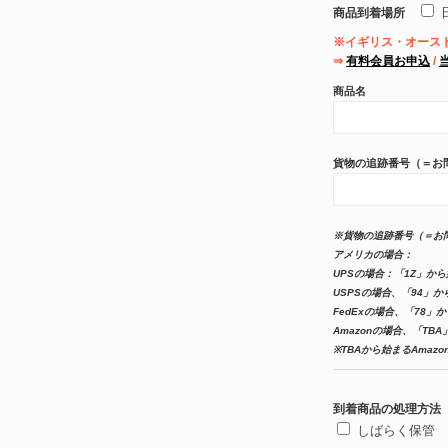
商品到着場所
※イギリス・オース
⇒
有料会員お申込
/
商品名
貨物の追跡番号（＝お
※貨物の追跡番号（＝お
アメリカの場合：
UPSの場合：「1Z」か
USPSの場合、「94」
FedExの場合、「78」
Amazonの場合、「TB
※TBAから始まるAma
到着商品の処理方法
しばらく保管