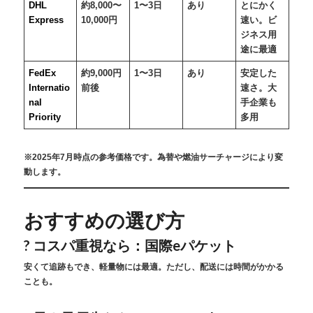
DHL
約8,000〜
1〜3日
あり
とにかく
Express
10,000円
速い。ビ
ジネス用
途に最適
FedEx
約9,000円
1〜3日
あり
安定した
Internatio
前後
速さ。大
nal
手企業も
Priority
多用
※2025年7月時点の参考価格です。為替や燃油サーチャージにより変
動します。
おすすめの選び方
? コスパ重視なら：
国際eパケット
安くて追跡もでき、軽量物には最適。ただし、配送には時間がかかる
ことも。