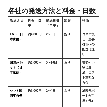
各社の発送方法と料金・日数
発送方法
料金（目
配送日数
追跡
特徴
安）
（目安）
EMS（日
約4,800円
2〜5日
あり
コスパ良
本郵便）
し。主要
都市への
配送は速
い
国際eパケ
約2,000円
5〜10日
あり
書類や小
ット（日
物に最
本郵便）
適。コス
ト重視な
ら◎
ヤマト国
約6,000円
2〜4日
あり
通関サポ
際宅急便
ートが手
厚く安心