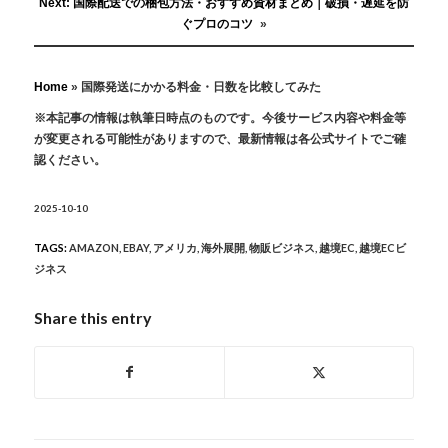
Next:
国際配送での梱包方法・おすすめ資材まとめ｜破損・遅延を防
ぐプロのコツ
»
Home
»
国際発送にかかる料金・日数を比較してみた
※本記事の情報は執筆日時点のものです。今後サービス内容や料金等
が変更される可能性がありますので、最新情報は各公式サイトでご確
認ください。
2025-10-10
TAGS:
AMAZON
,
EBAY
,
アメリカ
,
海外展開
,
物販ビジネス
,
越境EC
,
越境ECビ
ジネス
Share this entry