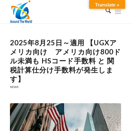
Translate »
2025年8月25日～適用 【UGXア
メリカ向け アメリカ向け800ド
ル未満も HSコード手数料 と 関
税計算仕分け手数料が発生しま
す】
NEWS