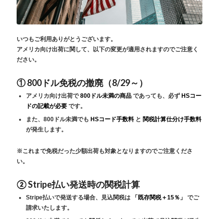
いつもご利用ありがとうございます。
アメリカ向け出荷に関して、以下の変更が適用されますのでご注意く
ださい。
① 800ドル免税の撤廃（8/29～）
アメリカ向け出荷で
800ドル未満の商品
であっても、必ず
HSコー
ドの記載が必要
です。
また、800ドル未満でも
HSコード手数料
と
関税計算仕分け手数料
が発生します。
※これまで免税だった少額出荷も対象となりますのでご注意くださ
い。
② Stripe払い発送時の関税計算
Stripe払いで発送する場合、見込関税は
「既存関税＋15％」
でご
請求いたします。