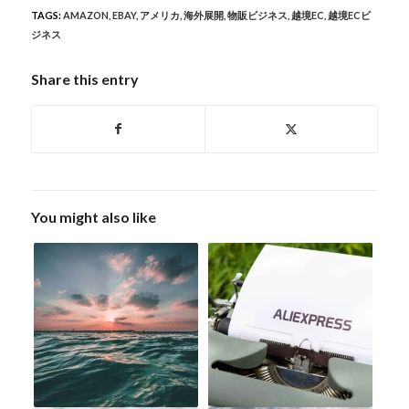
TAGS:
AMAZON
,
EBAY
,
アメリカ
,
海外展開
,
物販ビジネス
,
越境EC
,
越境ECビ
ジネス
Share this entry
You might also like