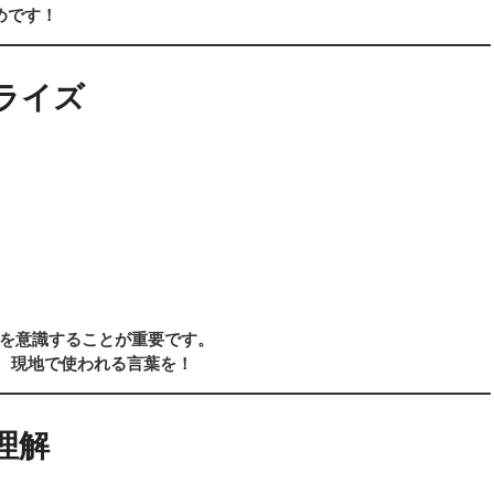
めです！
カライズ
を意識することが重要です。
f」など、現地で使われる言葉を！
理解