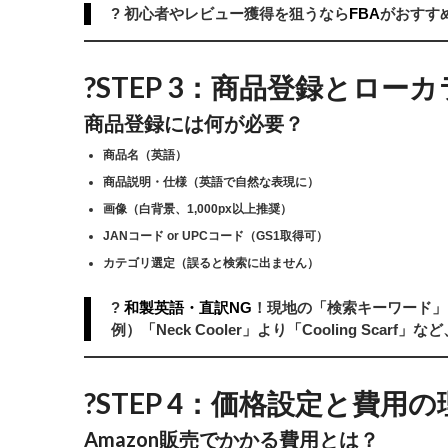
? 初心者やレビュー獲得を狙うなら
FBA
がおすす
?STEP 3：商品登録とロー
商品登録には何が必要？
商品名（英語）
商品説明・仕様（英語で自然な表現に）
画像（白背景、1,000px以上推奨）
JANコード or UPCコード（GS1取得可）
カテゴリ選定（誤ると検索に出ません）
?
和製英語・直訳NG
！現地の「検索キーワード」
例）「Neck Cooler」より「Cooling Scar
?STEP 4：価格設定と費用の
Amazon販売でかかる費用とは？