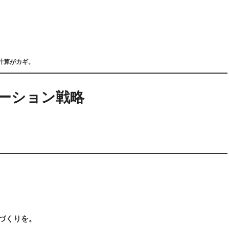
計算がカギ。
モーション戦略
みづくりを。