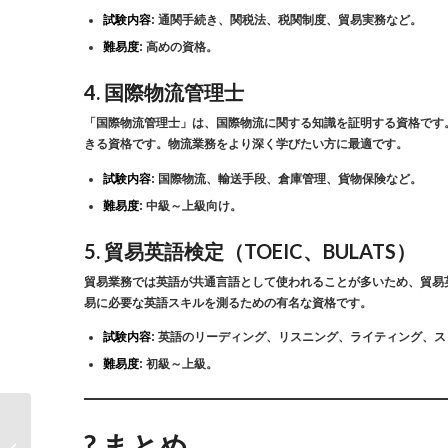
試験内容
: 通関手続き、関税法、税関制度、貿易実務など。
難易度
: 高めの資格。
4.
国際物流管理士
「国際物流管理士」は、国際物流に関する知識を証明する資格です
きる資格です。物流業務をより深く学びたい方に最適です。
試験内容
: 国際物流、輸送手段、倉庫管理、貨物保険など。
難易度
: 中級～上級向け。
5.
貿易英語検定（TOEIC、BULATS）
貿易業務では英語が共通言語として使われることが多いため、貿易英語
易に必要な英語スキルを測るための有名な資格です。
試験内容
: 英語のリーディング、リスニング、ライティング、
難易度
: 初級～上級。
海外顧客の“返品を減ら
? まとめ
す”商品ページ構成と