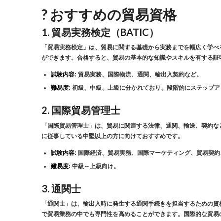
? おすすめの貿易資格
1.
貿易実務検定（BATIC）
「貿易実務検定」は、貿易に関する基礎から実務までを幅広く学べ
ができます。合格すると、貿易の基本的な知識やスキルを有する証
試験内容
: 貿易実務、国際物流、通関、輸出入契約など。
難易度
: 初級、中級、上級に分かれており、段階的にステップ
2.
国際貿易管理士
「国際貿易管理士」は、貿易に関連する法律、通関、輸送、契約な
に従事している中堅以上の方に向けておすすめです。
試験内容
: 国際経済、貿易実務、国際マーケティング、貿易契
難易度
: 中級～上級向け。
3.
通関士
「通関士」は、輸出入時に発生する通関手続きを担当するための資
で貿易業務の中でも専門性を高めることができます。国際的な貿易