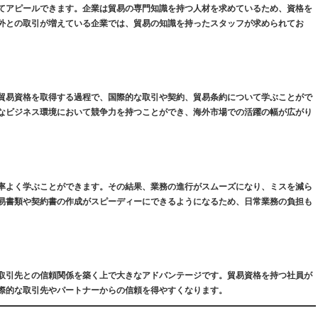
てアピールできます。企業は貿易の専門知識を持つ人材を求めているため、資格を
外との取引が増えている企業では、貿易の知識を持ったスタッフが求められてお
貿易資格を取得する過程で、国際的な取引や契約、貿易条約について学ぶことがで
なビジネス環境において競争力を持つことができ、海外市場での活躍の幅が広がり
率よく学ぶことができます。その結果、業務の進行がスムーズになり、ミスを減ら
易書類や契約書の作成がスピーディーにできるようになるため、日常業務の負担も
取引先との信頼関係を築く上で大きなアドバンテージです。貿易資格を持つ社員が
際的な取引先やパートナーからの信頼を得やすくなります。